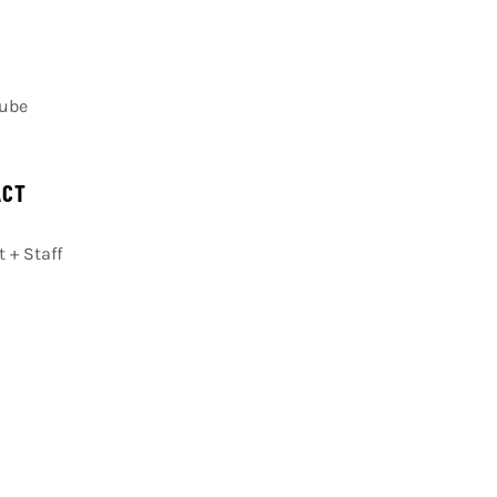
Cube
ACT
 + Staff