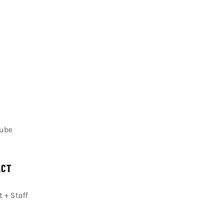
Cube
ACT
 + Staff