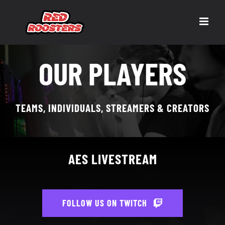
Skip
to
content
OUR PLAYERS
TEAMS, INDIVIDUALS, STREAMERS & CREATORS
AES LIVESTREAM
FOLLOW US ON TWITCH